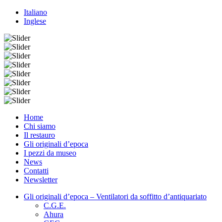
Italiano
Inglese
Home
Chi siamo
Il restauro
Gli originali d’epoca
I pezzi da museo
News
Contatti
Newsletter
Gli originali d’epoca – Ventilatori da soffitto d’antiquariato
C.G.E.
Ahura